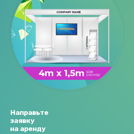
Направьте
заявку
на аренду