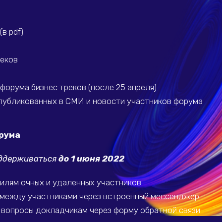
а
 (в
pdf
)
реков
форума бизнес треков (после 25 апреля)
публикованных в СМИ и новости участников форума
рума
оддерживаться
до 1 июня 2022
филям очных и удаленных участников
между участниками через встроенный мессенджер
 вопросы докладчикам через форму обратной связи