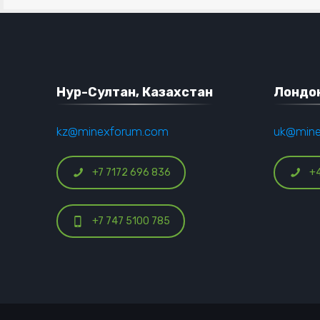
Нур-Султан, Казахстан
Лондон
kz@minexforum.com
uk@min
+7 7172 696 836
+
+7 747 5100 785