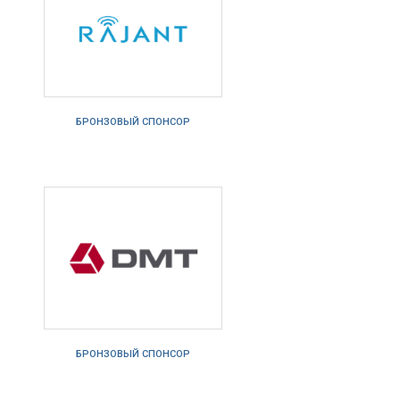
БРОНЗОВЫЙ СПОНСОР
БРОНЗОВЫЙ СПОНСОР