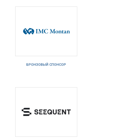
БРОНЗОВЫЙ СПОНСОР