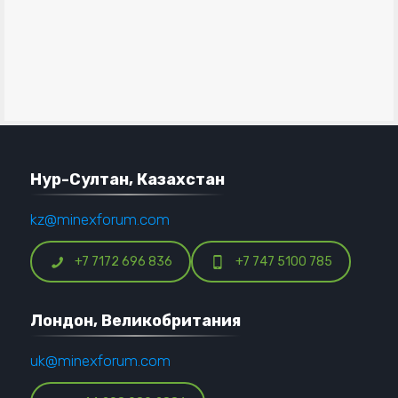
Нур-Султан, Казахстан
kz@minexforum.com
+7 7172 696 836
+7 747 5100 785
Лондон, Великобритания
uk@minexforum.com