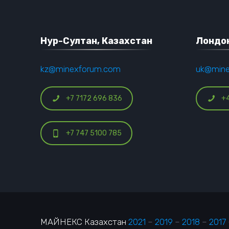
Нур-Султан, Казахстан
Лондон
kz@minexforum.com
uk@min
+7 7172 696 836
+
+7 747 5100 785
МАЙНЕКС Казахстан
2021
–
2019
–
2018
–
2017